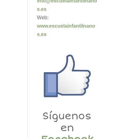
info@escuelainfantilnano
s.es
Web:
www.escuelainfantilnano
s.es
Síguenos
en