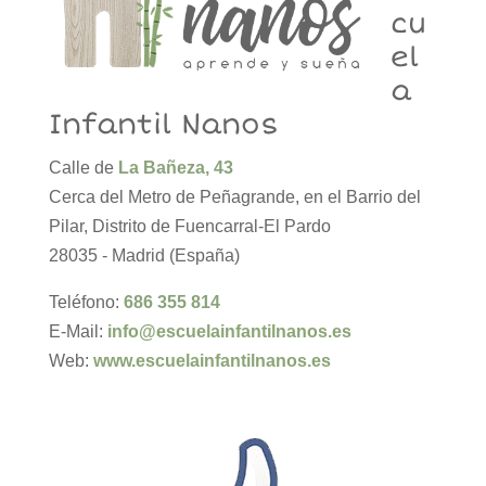
cu
el
a
Infantil Nanos
Calle de
La Bañeza, 43
Cerca del Metro de Peñagrande, en el Barrio del
Pilar, Distrito de Fuencarral-El Pardo
28035 - Madrid (España)
Teléfono:
686 355 814
E-Mail:
info@escuelainfantilnanos.es
Web:
www.escuelainfantilnanos.es