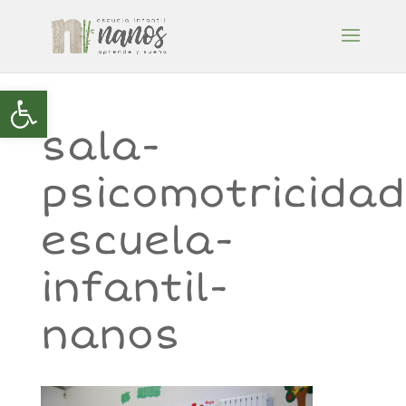
Abrir barra de herramientas
sala-
psicomotricidad
escuela-
infantil-
nanos