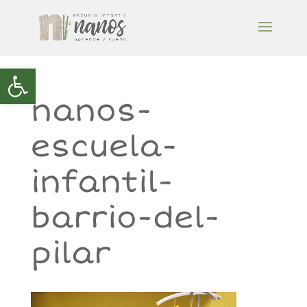
Abrir barra de herramientas
nanos-
escuela-
infantil-
barrio-del-
pilar