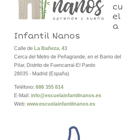
cu
el
a
Infantil Nanos
Calle de
La Bañeza, 43
Cerca del Metro de Peñagrande, en el Barrio del
Pilar, Distrito de Fuencarral-El Pardo
28035 - Madrid (España)
Teléfono:
686 355 814
E-Mail:
info@escuelainfantilnanos.es
Web:
www.escuelainfantilnanos.es