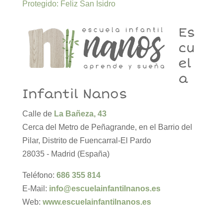
Protegido: Feliz San Isidro
Es
cu
el
a
Infantil Nanos
Calle de
La Bañeza, 43
Cerca del Metro de Peñagrande, en el Barrio del
Pilar, Distrito de Fuencarral-El Pardo
28035 - Madrid (España)
Teléfono:
686 355 814
E-Mail:
info@escuelainfantilnanos.es
Web:
www.escuelainfantilnanos.es