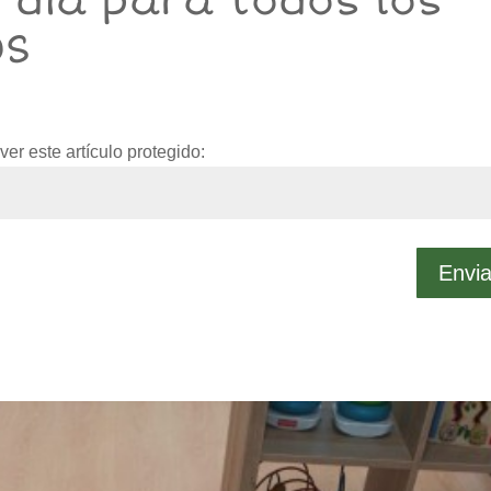
z día para todos los
OS
er este artículo protegido:
Envia