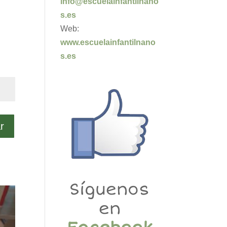
info@escuelainfantilnano
s.es
Web:
www.escuelainfantilnano
s.es
r
Síguenos
en