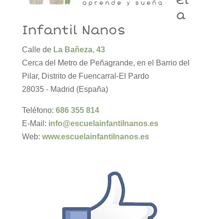
el
a
Infantil Nanos
Calle de
La Bañeza, 43
Cerca del Metro de Peñagrande, en el Barrio del
Pilar, Distrito de Fuencarral-El Pardo
28035 - Madrid (España)
Teléfono:
686 355 814
E-Mail:
info@escuelainfantilnanos.es
Web:
www.escuelainfantilnanos.es