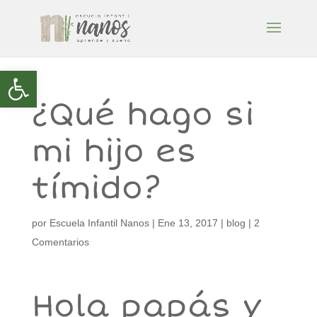
Abrir barra de herramientas
¿Qué hago si
mi hijo es
tímido?
por
Escuela Infantil Nanos
|
Ene 13, 2017
|
blog
|
2
Comentarios
Hola papás y