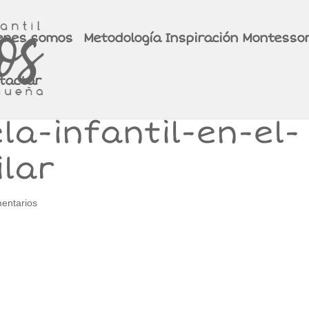
enes somos
Metodología Inspiración Montessor
tactar
a-infantil-en-el-
ilar
entarios