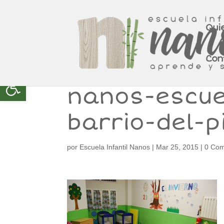
Qui
Con
Abrir barra de herramientas
nanos-escuel
barrio-del-p
por
Escuela Infantil Nanos
|
Mar 25, 2015
|
0 Com