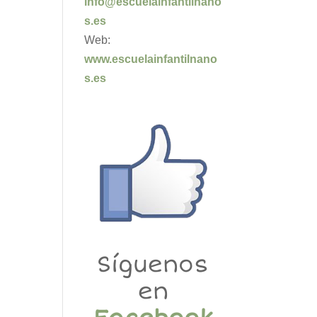
info@escuelainfantilnano
s.es
Web:
www.escuelainfantilnano
s.es
Síguenos
en